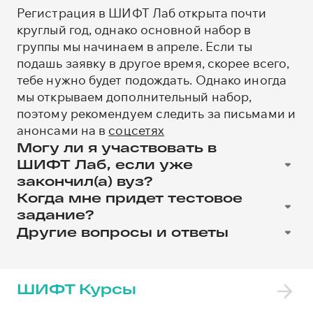
Регистрация в ШИФТ Лаб открыта почти
круглый год, однако основной набор в
группы мы начинаем в апреле. Если ты
подашь заявку в другое время, скорее всего,
тебе нужно будет подождать. Однако иногда
мы открываем дополнительный набор,
поэтому рекомендуем следить за письмами и
анонсами на в
соцсетях
Могу ли я участвовать в
ШИФТ Лаб, если уже
закончил(а) вуз?
Нет, проходить практику в ШИФТ Лаб могут
Когда мне придет тестовое
только студенты ИТ-специальностей очной
задание?
формы обучения бакалавриата,
Мы набираем новых участников только по
Другие вопросы и ответы
специалитета и магистратуры в
мере появления свободных мест. Как только
Прочитайте больше вопросов и ответов
Новосибирске или Томске.
они появляются, мы сразу же связываемся с
вами и отправляем всю необходимую
ШИФТ Курсы
информацию: само тестовое задание, точные