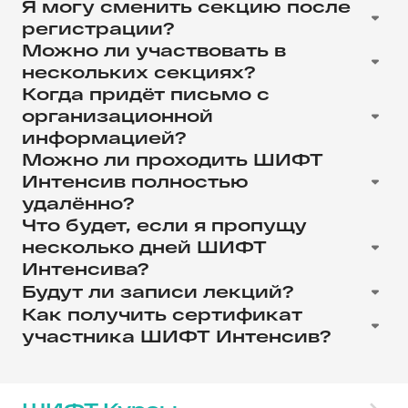
Я могу сменить секцию после
регистрации?
Да, ты можешь сменить секцию до старта
Можно ли участвовать в
проекта. Нужно отменить прошлую
нескольких секциях?
регистрацию и выбрать другое направление.
Нет, проходить практику можно только в
Когда придёт письмо с
рамках одного направления.
организационной
информацией?
Как правило, мы отправляем
Можно ли проходить ШИФТ
информационное письмо за 3-4 дня до
Интенсив полностью
старта Интенсива.
удалённо?
Да, все лекции и мастер-классы проходят
Что будет, если я пропущу
онлайн. Очно мы проводим только открытие
несколько дней ШИФТ
и закрытие, но, как правило, тоже организуем
Интенсива?
трансляцию.
Ничего страшного, главное – успеть
Будут ли записи лекций?
«нагнать» пропущенный материал и вовремя
К сожалению, мы не гарантируем наличие
Как получить сертификат
прислать задание. Дедлайн определяют
записей, поэтому рекомендуем смотреть
участника ШИФТ Интенсив?
кураторы направлений.
лекции в прямом эфире.
Необходимо прислать задание по практике к
дедлайну, который определяют кураторы
направлений.